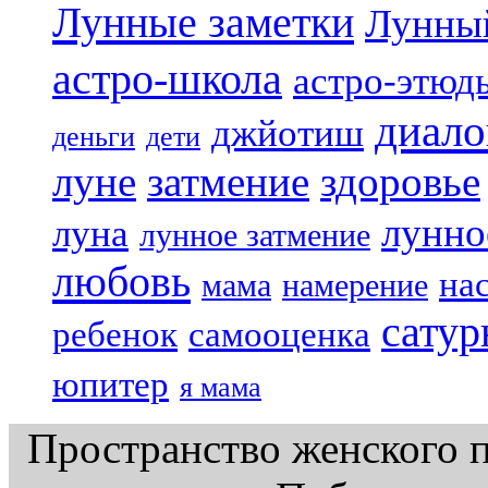
Лунные заметки
Лунны
астро-школа
астро-этюд
диало
джйотиш
деньги
дети
луне
затмение
здоровье
лунно
луна
лунное затмение
любовь
на
мама
намерение
сатур
ребенок
самооценка
юпитер
я мама
Пространство женского п