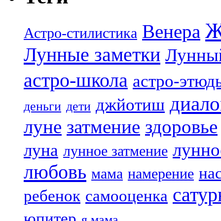
Ж
Венера
Астро-стилистика
Лунные заметки
Лунны
астро-школа
астро-этюд
диало
джйотиш
деньги
дети
луне
затмение
здоровье
лунно
луна
лунное затмение
любовь
на
мама
намерение
сатур
ребенок
самооценка
юпитер
я мама